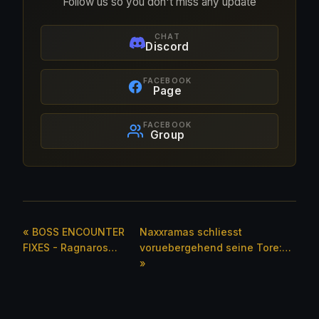
Follow us so you don't miss any update
CHAT
Discord
FACEBOOK
Page
FACEBOOK
Group
« BOSS ENCOUNTER
Naxxramas schliesst
FIXES - Ragnaros…
voruebergehend seine Tore:…
»