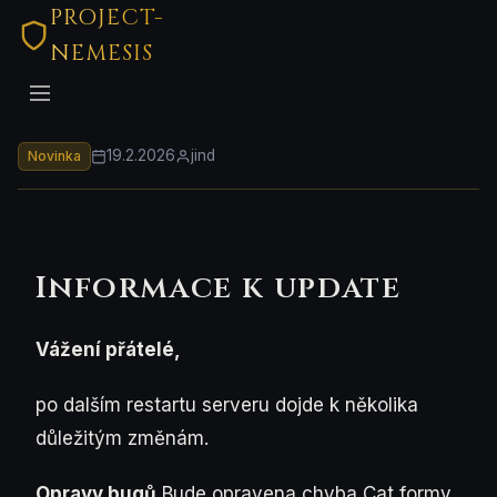
PROJECT-
NEMESIS
19.2.2026
jind
Novinka
Informace k update
Vážení přátelé,
po dalším restartu serveru dojde k několika
důležitým změnám.
Opravy bugů
Bude opravena chyba Cat formy