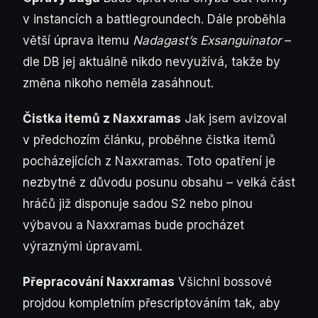
v instancích a battlegroundech. Dále proběhla
větší úprava itemu
Nadagast’s Exsanguinator
–
dle DB jej aktuálně nikdo nevyužívá, takže by
změna nikoho neměla zasáhnout.
Čistka itemů z Naxxramas
Jak jsem avizoval
v předchozím článku, proběhne čistka itemů
pocházejících z Naxxramas. Toto opatření je
nezbytné z důvodu posunu obsahu – velká část
hráčů již disponuje sadou S2 nebo plnou
výbavou a Naxxramas bude procházet
výraznými úpravami.
Přepracování Naxxramas
Všichni bossové
projdou kompletním přescriptováním tak, aby