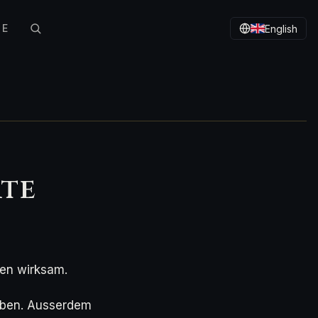
TE
English
te
en wirksam.
oben. Ausserdem