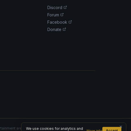
Discord
Forum
Facebook
Donate
×
rtainment are trademarks or registered trademarks of Blizzard
We use cookies for analytics and
More info
Accept