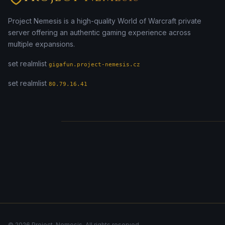
Project Nemesis is a high-quality World of Warcraft private
server offering an authentic gaming experience across
multiple expansions.
set realmlist
gigafun.project-nemesis.cz
set realmlist
80.79.16.41
© 2026 Project-Nemesis. All rights reserved.