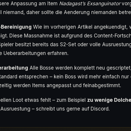
ssere Anpassung am Item
Nadagast’s Exsanguinator
vor
ll niemand, daher sollte die Aenderung niemanden betre
-Bereinigung
Wie im vorherigen Artikel angekuendigt,
igt. Diese Massnahme ist aufgrund des Content-Fortsch
 Spieler besitzt bereits das S2-Set oder volle Ausruest
e Ueberarbeitungen erfahren.
rarbeitung
Alle Bosse werden komplett neu gescriptet
tandard entsprechen – kein Boss wird mehr einfach nur
hzeitig werden Items angepasst und feinabgestimmt.
uellen Loot etwas fehlt – zum Beispiel
zu wenige Dolch
 Ausruestung – schreibt uns gerne auf Discord.