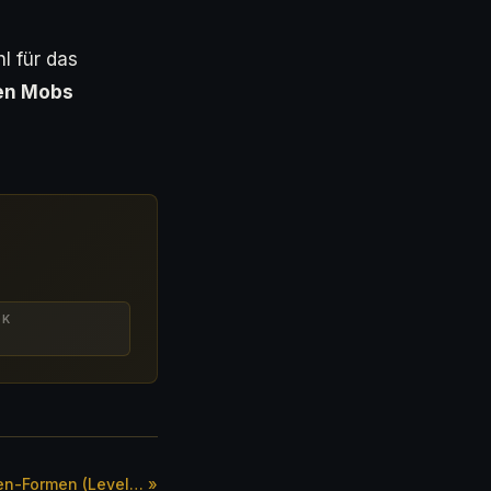
l für das
en Mobs
OK
den-Formen (Level… »