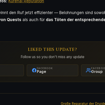
fos:
Kurenai Reputation
innt den Ruf jetzt effizienter — Belohnungen sind sowoh
von Quests
als auch für
das Töten der entsprechend
LIKED THIS UPDATE?
Follow us so you don't miss any update
FACEBOOK
FACEBO
Page
Group
Große Reparatur der Drui