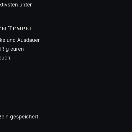
tivsten unter
en Tempel
ärke und Ausdauer
äßig euren
euch.
zeln gespeichert,