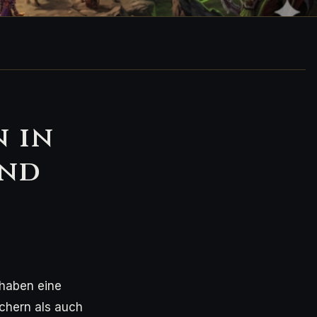
 in
und
 haben eine
ichern als auch