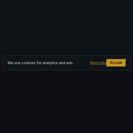
×
We use cookies for analytics and ads.
More info
Accept
© 2026 Project-Nemesis. All rights reserved.
World of Warcraft and Blizzard Entertainment are trademarks or
registered trademarks of Blizzard Entertainment, Inc. in the U.S. and/or