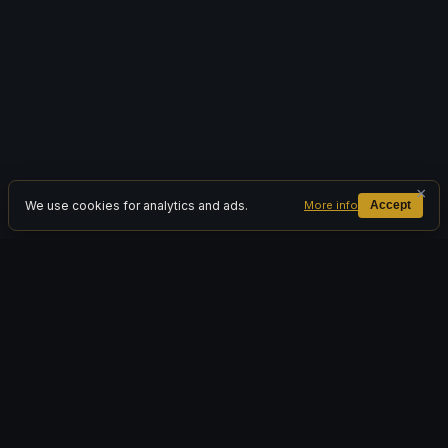
×
We use cookies for analytics and ads.
More info
Accept
© 2026 Project-Nemesis. All rights reserved.
World of Warcraft and Blizzard Entertainment are trademarks or
registered trademarks of Blizzard Entertainment, Inc. in the U.S. and/or